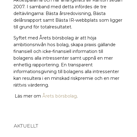
Aktiespararna och har arrangerats av Kanton sedan
2007. I samband med detta infördes de tre
deltävlingarna: Bästa årsredovisning, Bästa
delårsrapport samt Bästa IR-webbplats som ligger
till grund för totalresultatet.
Syftet med Årets börsbolag är att höja
ambitionsnivån hos bolag, skapa praxis gällande
finansiell och icke-finansiell information till
bolagens alla intressenter samt uppnå en mer
enhetlig rapportering. En transparent
informationsgivning till bolagens alla intressenter
kan resultera i en minskad riskpremie och en mer
rättvis värdering.
Läs mer om
Årets börsbolag
.
AKTUELLT