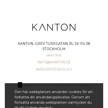
KANTON, GREV TUREGATAN 35, SE-114 38
STOCKHOLM
08-613 39 00
INFO@KANTON.SE
INTEGRITETSPOLICY
ANMÄL DIG FÖR VÅRT NYHETSBREV
Den här webbplatsen använder cookies för att
förbättra din användarupplevelse. Genom att
fortsätta använda webbplatsen samtycker du
till att cookies används.