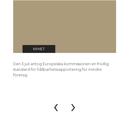
EU-kommissionen har antagit
E
frivillig standard för
f
hållbarhetsrapportering
0
03 jul 2026
NYHET
Den 3 juli antog Europeiska kommissionen en frivillig
Den 3 j
standard för hållbarhetsrapportering för mindre
förenkl
företag.
hållbar
‹
›