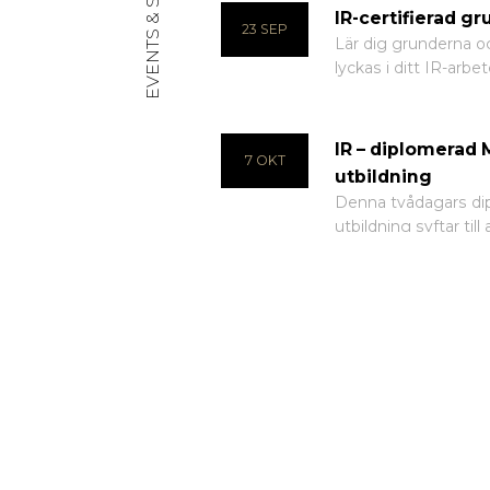
IR-certifierad g
23 SEP
Lär dig grunderna o
lyckas i ditt IR-arbe
IR – diplomerad 
7 OKT
utbildning
Denna tvådagars di
utbildning syftar till a