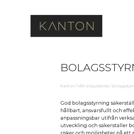
BOLAGSSTYR
Kanton
/
Vårt erbjudande
/
Bolagsstyr
God bolagsstyrning säkerställ
hållbart, ansvarsfullt och effe
anpassningsbar utifrån verk
utveckling och säkerställer 
risker och möjligheter på ett p