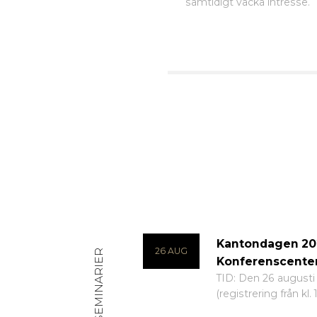
samtidigt väcka intresse.
Kantondagen 202
26 AUG
EVENTS & SEMINARIER
Konferenscente
TID: Den 26 augusti 
(registrering från kl. 