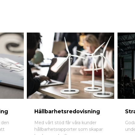
ing
Hållbarhetsredovisning
Str
d den
Med vårt stöd får våra kunder
Goda
att
hållbarhetsrapporter som skapar
unde