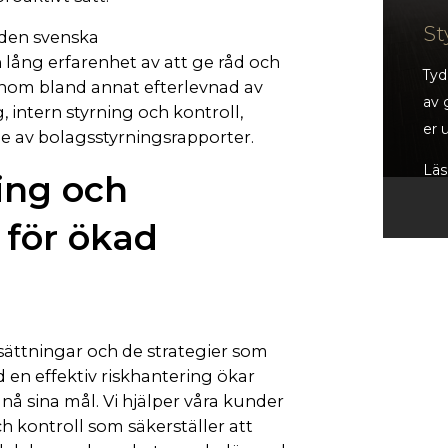
St
den svenska
lång erfarenhet av att ge råd och
Tyd
g inom bland annat efterlevnad av
av 
 intern styrning och kontroll,
er 
e av bolagsstyrningsrapporter.
Lä
ning och
 för ökad
ålsättningar och de strategier som
 en effektiv riskhantering ökar
nå sina mål. Vi hjälper våra kunder
h kontroll som säkerställer att