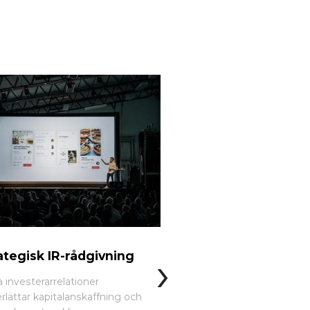
›
ategisk IR-rådgivning
Värdering
 investerarrelationer
I vår heltäckande rådgivn
rlättar kapitalanskaffning och
spelar värderingskunnand