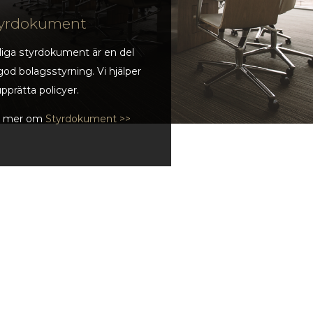
yrdokument
liga styrdokument är en del
god bolagsstyrning. Vi hjälper
upprätta policyer.
s mer om
Styrdokument >>