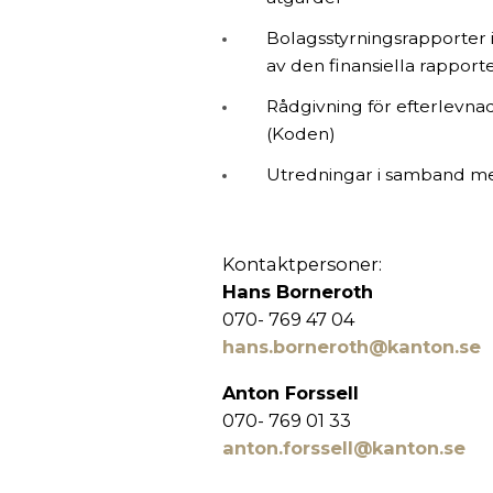
Bolagsstyrningsrapporter 
av den finansiella rapport
Rådgivning för efterlevna
(Koden)
Utredningar i samband med
Kontaktpersoner:
Hans Borneroth
070- 769 47 04
hans.borneroth@kanton.se
Anton Forssell
070- 769 01 33
anton.forssell@kanton.se