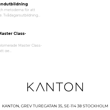
rundutbildning
ch metoderna för att
te. Tvådagarsutbildning...
Master Class-
plomerade Master Class-
tt ge...
KANTON, GREV TUREGATAN 35, SE-114 38 STOCKHOLM