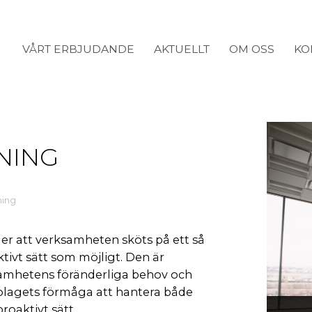
VÅRT ERBJUDANDE
AKTUELLT
OM OSS
KO
NING
ning
er att verksamheten sköts på ett så
ktivt sätt som möjligt. Den är
samhetens föränderliga behov och
bolagets förmåga att hantera både
roaktivt sätt.