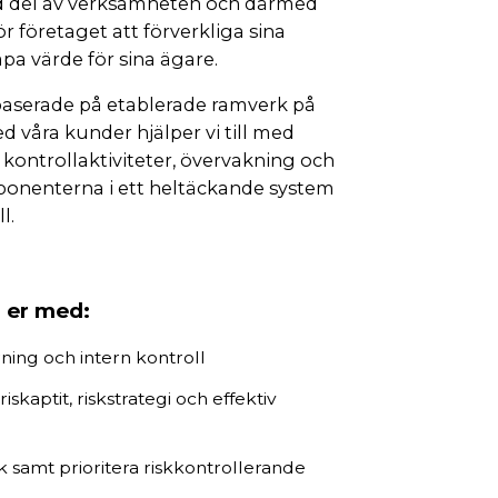
ad del av verksamheten och därmed
r företaget att förverkliga sina
apa värde för sina ägare.
baserade på etablerade ramverk på
 våra kunder hjälper vi till med
 kontrollaktiviteter, övervakning och
onenterna i ett heltäckande system
l.
a er med:
ing och intern kontroll
skaptit, riskstrategi och effektiv
 samt prioritera riskkontrollerande