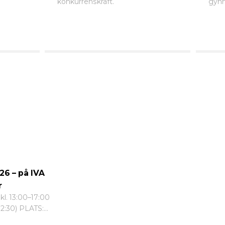
konkurrenskraft.
gynn
6 – på IVA
r
kl. 13:00–17:00
12:30) PLATS:...