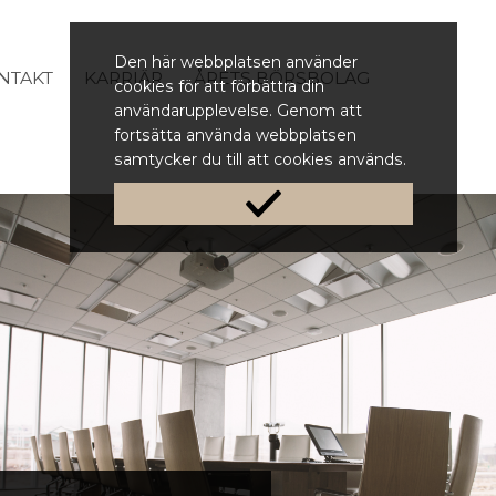
Den här webbplatsen använder
NTAKT
KARRIÄR
ÅRETS BÖRSBOLAG
cookies för att förbättra din
användarupplevelse. Genom att
fortsätta använda webbplatsen
samtycker du till att cookies används.