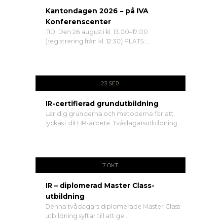
Kantondagen 2026 – på IVA
Konferenscenter
TID: Den 26 augusti kl. 13:00–17:00
(registrering från kl. 12:30) PLATS:...
23 SEP
IR-certifierad grundutbildning
Lär dig grunderna och metoderna för att
lyckas i ditt IR-arbete. Tvådagarsutbildning...
7 OKT
IR – diplomerad Master Class-
utbildning
Denna tvådagars diplomerade Master Class-
utbildning syftar till att ge...