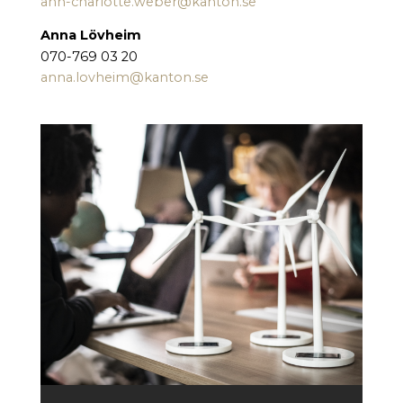
ann-charlotte.weber@kanton.se
Anna Lövheim
070-769 03 20
anna.lovheim@kanton.se