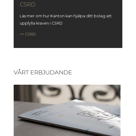
CSRD
Läs mer om hur Kanton kan hjälpa ditt bolag att
uppfylla kraven i CSRD
>> CSRD
VÅRT ERBJUDANDE