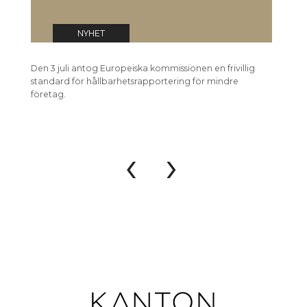
NYHET
Den 3 juli antog Europeiska kommissionen en frivillig
Den 3 j
standard för hållbarhetsrapportering för mindre
förenkl
företag.
hållbar
‹
›