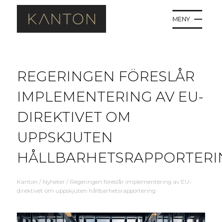
MENY
REGERINGEN FÖRESLÅR
IMPLEMENTERING AV EU-
DIREKTIVET OM
UPPSKJUTEN
HÅLLBARHETSRAPPORTERI
Kanton
/
Nyheter
/
Regeringen föreslår implementering av EU-
direktivet om uppskjuten hållbarhetsrapportering