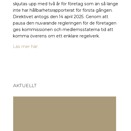
skjutas upp med två år för företag som än så länge
inte har hållbarhetsrapporterat för första gången.
Direktivet antogs den 14 april 2025. Genom att
pausa den nuvarande regleringen för de företagen
ges kommissionen och medlemsstaterna tid att
komma överens om ett enklare regelverk.
Läs mer här:
AKTUELLT
EU-kommissionen har antagit
E
frivillig standard för
f
hållbarhetsrapportering
0
03 jul 2026