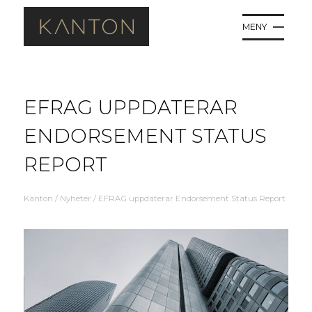
MENY
EFRAG UPPDATERAR
ENDORSEMENT STATUS
REPORT
Kanton
/
Nyheter
/
EFRAG uppdaterar Endorsement Status Report