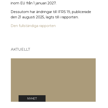
inom EU från 1 januari 2027.
Dessutom har ändringar till IFRS 19, publicerade
den 21 augusti 2025, lagts till i rapporten.
Den fullständiga rapporten
AKTUELLT
EU-kommissionen har antagit
E
frivillig standard för
f
hållbarhetsrapportering
0
03 jul 2026
NYHET