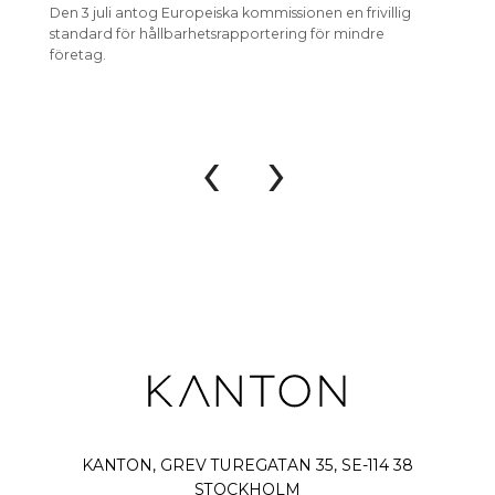
Den 3 juli antog Europeiska kommissionen en frivillig
Den 3 j
standard för hållbarhetsrapportering för mindre
förenkl
företag.
hållbar
‹
›
KANTON, GREV TUREGATAN 35, SE-114 38
STOCKHOLM