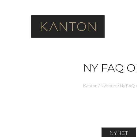
NY FAQ 
Kanton
/
Nyheter
/
Ny FAQ 
NYHET