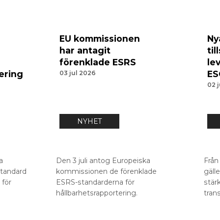
EU kommissionen
Ny
har antagit
til
förenklade ESRS
le
ering
ES
03 jul 2026
02 
NYHET
a
Den 3 juli antog Europeiska
Från
standard
kommissionen de förenklade
gäll
 för
ESRS-standarderna för
stär
hållbarhetsrapportering.
tran