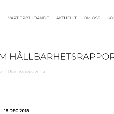
VÅRT ERBJUDANDE
AKTUELLT
OM OSS
KO
OM HÅLLBARHETSRAPPO
om hållbarhetsrapportering
18 DEC 2018