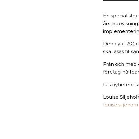
En specialistg
årsredovisning
implementering
Den nya FAQ:n
ska läsas tills
Från och med d
företag hållba
Läs nyheten i s
Louise Siljeho
louise.siljeho