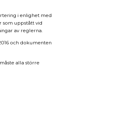
rtering i enlighet med
r som uppstått vid
ingar av reglerna.
m 2016 och dokumenten
åste alla större