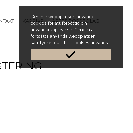
Den här webbplatsen använder
NTAKT
KARRIÄR
ÅRETS BÖRSBOLAG
cookies för att förbättra din
användarupplevelse. Genom att
fortsätta använda webbplatsen
samtycker du till att cookies används.
RTERING