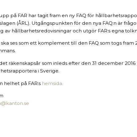
rupp på FAR har tagit fram en ny FAQ för hållbarhetsrappo
slagen (ÅRL). Utgångspunkten för den nya FAQ:n är frågo
 av hållbarhetsredovisningar och utgör FAR:s egna tolkn
 ska ses som ett komplement till den FAQ som togs fra
ammans.
et räkenskapsår som inleds efter den 31 december 2016 m
rhetsrapportera i Sverige.
in helhet på FAR:s
hemsida.
lm
lm@kanton.se