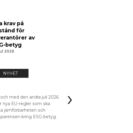
a krav på
lstånd för
verantörer av
G-betyg
jul 2026
NYHET
NYHET
›
18 jun 2026
 och med den andra juli 2026
Viktiga uppdaterin
er nya EU-regler som ska
från ESMA
ka jämförbarheten och
sparensen kring ESG-betyg.