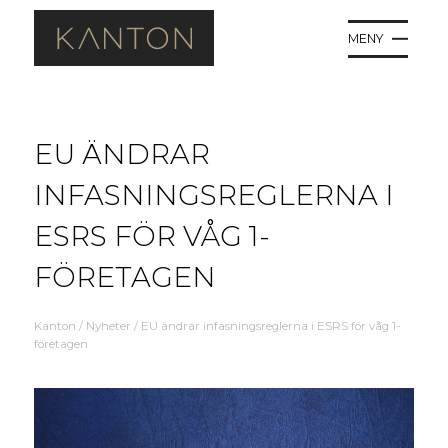
MENY
EU ÄNDRAR
INFASNINGSREGLERNA I
ESRS FÖR VÅG 1-
FÖRETAGEN
Kanton
/
Nyheter
/
EU ändrar infasningsreglerna i ESRS för våg 1-
företagen