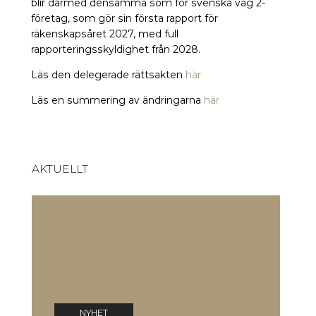
blir därmed densamma som för svenska våg 2-
företag, som gör sin första rapport för
räkenskapsåret 2027, med full
rapporteringsskyldighet från 2028.
Läs den delegerade rättsakten
här
Läs en summering av ändringarna
här
AKTUELLT
EU-kommissionen har antagit
E
frivillig standard för
f
hållbarhetsrapportering
0
03 jul 2026
NYHET