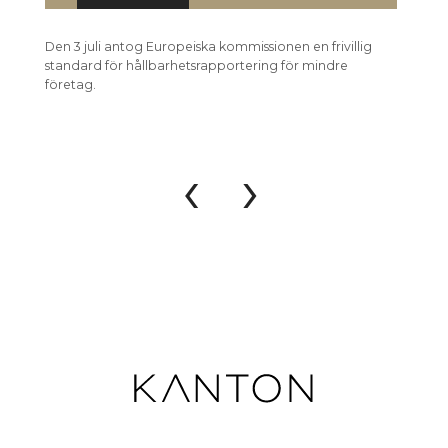
Den 3 juli antog Europeiska kommissionen en frivillig
Den 3 j
standard för hållbarhetsrapportering för mindre
förenkl
företag.
hållbar
‹
›