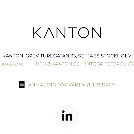
KANTON, GREV TUREGATAN 35, SE-114 38 STOCKHOLM
INFO@KANTON.SE
INTEGRITETSPOLICY
08-613 39 00
ANMÄL DIG FÖR VÅRT NYHETSBREV