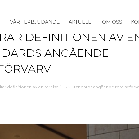
VÅRT ERBJUDANDE
AKTUELLT
OM OSS
KO
RAR DEFINITIONEN AV EN
ANDARDS ANGÅENDE
FÖRVÄRV
rar definitionen av en rörelse i IFRS Standards angående rörelseförv