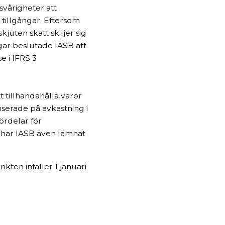
svårigheter att
 tillgångar. Eftersom
juten skatt skiljer sig
gar beslutade IASB att
e i IFRS 3
 tillhandahålla varor
userade på avkastning i
ördelar för
e har IASB även lämnat
kten infaller 1 januari