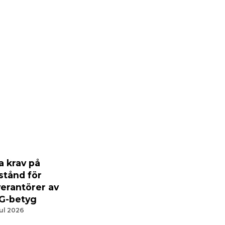
a krav på
lstånd för
verantörer av
G-betyg
jul 2026