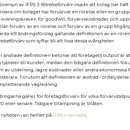
översyn av IFRS 3
Rörelseförvärv
visade att bolag har haft 
iniera om bolaget har förvärvat en rörelse eller en grupp
ovisningskraven för goodwill, förvärvskostnader och uppsk
lan förvärv av en rörelse och förvärv av en grupp tillgån
ärda ett ändringsförslag gällande definitionen av en rörels
elseförvärv
som syftar till att lösa dessa svårigheter.
 ändrade definitionen betonar att företagets output är att
 tjänster till kunder, medan den tidigare definitionen fok
m av utdelning, lägre kostnader eller andra ekonomiska f
esterare. Förutom att definitionen är ändrad i ordalydels
mpletterande vägledning.
ringarna gäller för företagsförvärv för vilka förvärvstidpun
0 eller senare. Tidigare tillämpning är tillåten.
 nyheten i sin helhet på
IFRS:s hemsida
.