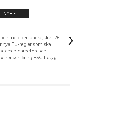
NYHET
NYHET
›
18 jun 2026
 och med den andra juli 2026
Viktiga uppdaterin
er nya EU-regler som ska
från ESMA
ka jämförbarheten och
sparensen kring ESG-betyg.