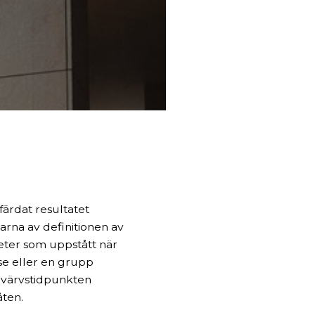
färdat resultatet
arna av definitionen av
gheter som uppstått när
lse eller en grupp
förvärvstidpunkten
åten.