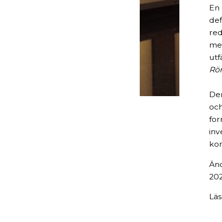
En 
def
red
mel
utf
Rör
Den
och
for
inv
ko
Änd
202
Läs