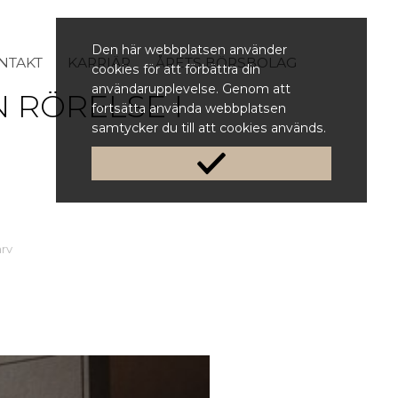
Den här webbplatsen använder
NTAKT
KARRIÄR
ÅRETS BÖRSBOLAG
cookies för att förbättra din
användarupplevelse. Genom att
 RÖRELSE I
fortsätta använda webbplatsen
samtycker du till att cookies används.
ärv