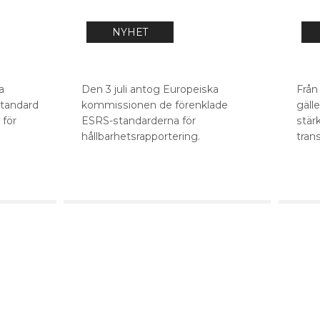
NYHET
a
Den 3 juli antog Europeiska
Från
standard
kommissionen de förenklade
gäll
 för
ESRS-standarderna för
stär
hållbarhetsrapportering.
tran