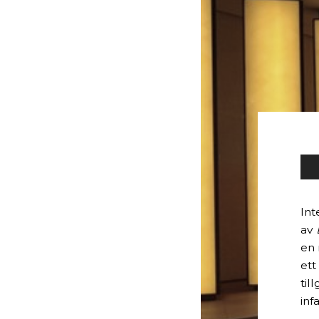
Int
av
en 
ett
til
inf