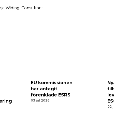
ja Widing, Consultant
EU kommissionen
Ny
har antagit
til
förenklade ESRS
le
ering
ES
03 jul 2026
02 