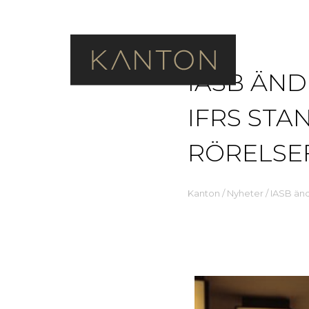
IASB ÄND
IFRS ST
RÖRELSE
Kanton
/
Nyheter
/
IASB änd