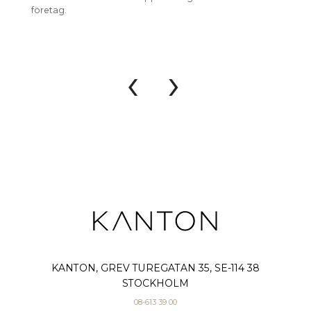
företag.
hållbar
‹
›
KANTON, GREV TUREGATAN 35, SE-114 38
STOCKHOLM
08-613 39 00