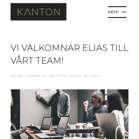
MENY
VI VÄLKOMNAR ELIAS TILL
VÅRT TEAM!
Kanton
/
Nyheter
/
Vi välkomnar Elias till vårt team!