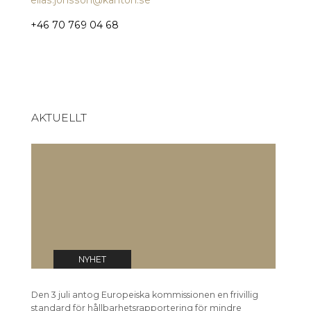
+46 70 769 04 68
AKTUELLT
EU-kommissionen har antagit
E
frivillig standard för
f
hållbarhetsrapportering
0
03 jul 2026
NYHET
Den 3 juli antog Europeiska kommissionen en frivillig
Den 3 j
standard för hållbarhetsrapportering för mindre
förenkl