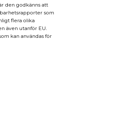
är den godkänns att
lbarhetsrapporter som
igt flera olika
n även utanför EU.
som kan användas för