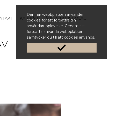
Den här webbplatsen använder
NTAKT
KARRIÄR
ÅRETS BÖRSBOLAG
cookies för att förbättra din
användarupplevelse. Genom att
fortsätta använda webbplatsen
samtycker du till att cookies används.
AV