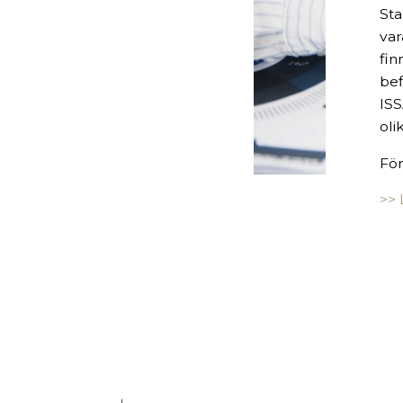
Sta
var
fin
bef
ISS
oli
För
>>