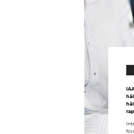
IAA
hå
hå
ra
Int
för