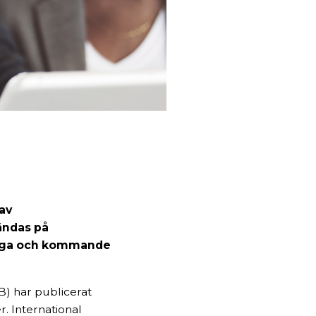
 av
ändas på
tliga och kommande
B) har publicerat
r. International