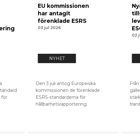
EU kommissionen
Ny
har antagit
til
förenklade ESRS
le
ering
ES
03 jul 2026
02 
NYHET
a
Den 3 juli antog Europeiska
Från
standard
kommissionen de förenklade
gäll
 för
ESRS-standarderna för
stär
hållbarhetsrapportering.
tran