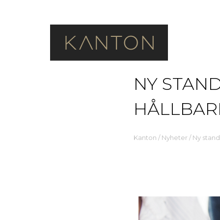
NY STAN
HÅLLBAR
Kanton
/
Nyheter
/
Ny stand