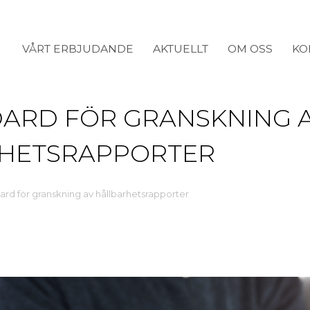
VÅRT ERBJUDANDE
AKTUELLT
OM OSS
KO
DARD FÖR GRANSKNING 
HETSRAPPORTER
ard för granskning av hållbarhetsrapporter