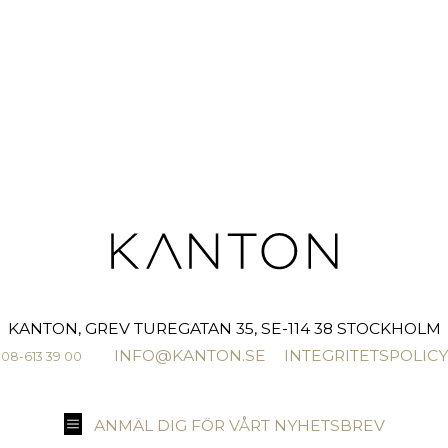
KANTON, GREV TUREGATAN 35, SE-114 38 STOCKHOLM
INFO@KANTON.SE
INTEGRITETSPOLICY
08-613 39 00
ANMÄL DIG FÖR VÅRT NYHETSBREV