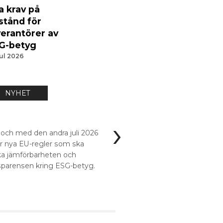
a krav på
lstånd för
verantörer av
G-betyg
jul 2026
NYHET
NYHET
›
18 jun 2026
 och med den andra juli 2026
Viktiga uppdaterin
er nya EU-regler som ska
från ESMA
ka jämförbarheten och
sparensen kring ESG-betyg.