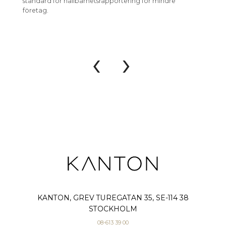
standard för hållbarhetsrapportering för mindre
förenkl
företag.
hållbar
‹
›
KANTON, GREV TUREGATAN 35, SE-114 38
STOCKHOLM
08-613 39 00