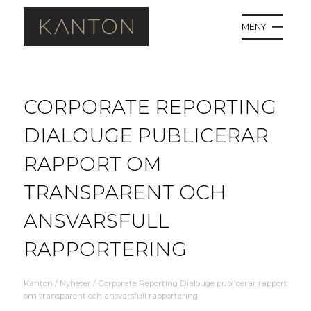
MENY
CORPORATE REPORTING
DIALOUGE PUBLICERAR
RAPPORT OM
TRANSPARENT OCH
ANSVARSFULL
RAPPORTERING
Kanton
/
Nyheter
/
Corporate Reporting Dialouge publicerar rapport
om transparent och ansvarsfull rapportering