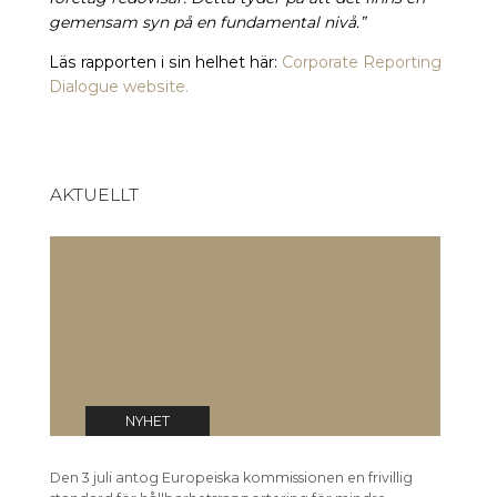
gemensam syn på en fundamental nivå.”
Läs rapporten i sin helhet här:
Corporate Reporting
Dialogue website.
AKTUELLT
EU-kommissionen har antagit
E
frivillig standard för
f
hållbarhetsrapportering
0
03 jul 2026
NYHET
Den 3 juli antog Europeiska kommissionen en frivillig
Den 3 j