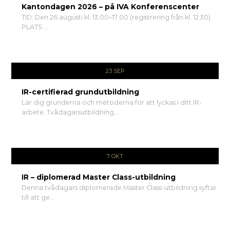
Kantondagen 2026 – på IVA Konferenscenter
TID: Den 26 augusti kl. 13:00–17:00 (registrering från kl. 12:30)
PLATS:...
23 SEP
IR-certifierad grundutbildning
Lär dig grunderna och metoderna för att lyckas i ditt IR-
arbete. Tvådagarsutbildning...
7 OKT
IR – diplomerad Master Class-utbildning
Denna tvådagars diplomerade Master Class-utbildning syftar
till att ge...