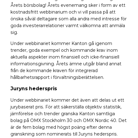
Årets börsbolag! Årets evenemang sker i form av ett
kostnadsfritt webbinarium och vi vill passa på att
önska såväl deltagare som alla andra med intresse för
goda investerarrelationer varmt välkomna att anmäla
sig.
Under webbinariet kommer Kanton gå igenom
trender, goda exempel och kommande krav inom
aktuella aspekter inom finansiell och icke-finansiell
informationsgivning. Årets ämne utgår bland annat
från de kommande kraven för integrerad
hållbarhetsrapport i förvaltningsberättelsen.
Juryns hederspris
Under webbinariet kommer det även att delas ut ett
jurybaserat pris. För att säkerställa objektiv statistik,
jämförelse och trender granska Kanton samtliga
bolag på OMX Stockholm 30 och OMX Nordic 40. Det
är de fem bolag med högst poäng efter denna
granskning som nominerats till Juryns hederspris.