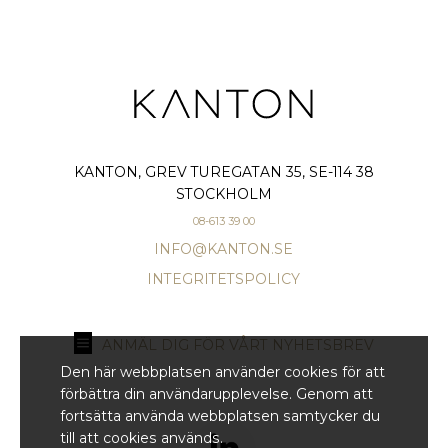
KANTON, GREV TUREGATAN 35, SE-114 38
STOCKHOLM
08-613 39 00
INFO@KANTON.SE
INTEGRITETSPOLICY
ANMÄL DIG FÖR VÅRT NYHETSBREV
Den här webbplatsen använder cookies för att
förbättra din användarupplevelse. Genom att
fortsätta använda webbplatsen samtycker du
till att cookies används.