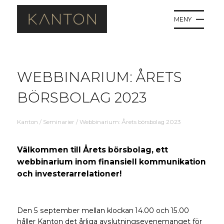
MENY
WEBBINARIUM: ÅRETS
BÖRSBOLAG 2023
Kanton
/
Seminarier
/
Webbinarium: Årets börsbolag 2023
Välkommen till Årets börsbolag, ett
webbinarium inom finansiell kommunikation
och investerarrelationer!
Den 5 september mellan klockan 14.00 och 15.00
håller Kanton det årliga avslutningsevenemanget för