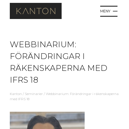
MENY
WEBBINARIUM:
FÖRÄNDRINGAR I
RÄKENSKAPERNA MED
IFRS 18
Kanton
/
Seminarier
/
Webbinarium: Förändringar i räkenskaperna
med IFRS 18