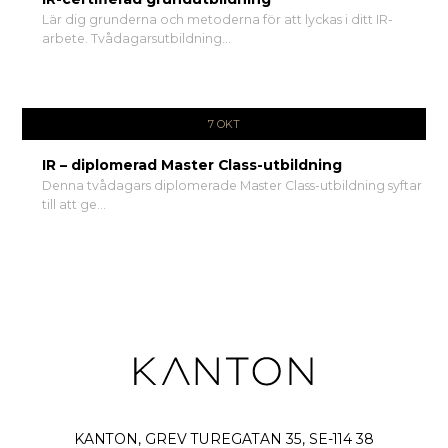
Lär dig grunderna och metoderna för att lyckas i ditt IR-
arbete. Tvådagarsutbildning...
7 OKT
IR – diplomerad Master Class-utbildning
Denna tvådagars diplomerade Master Class-utbildning syftar
till att ge...
KANTON, GREV TUREGATAN 35, SE-114 38