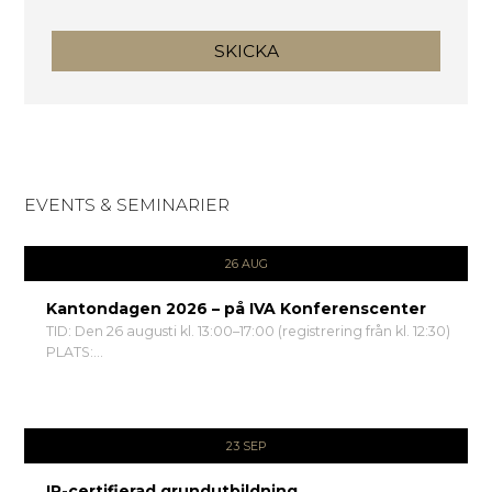
SKICKA
EVENTS & SEMINARIER
26 AUG
Kantondagen 2026 – på IVA Konferenscenter
TID: Den 26 augusti kl. 13:00–17:00 (registrering från kl. 12:30)
PLATS:...
23 SEP
IR-certifierad grundutbildning