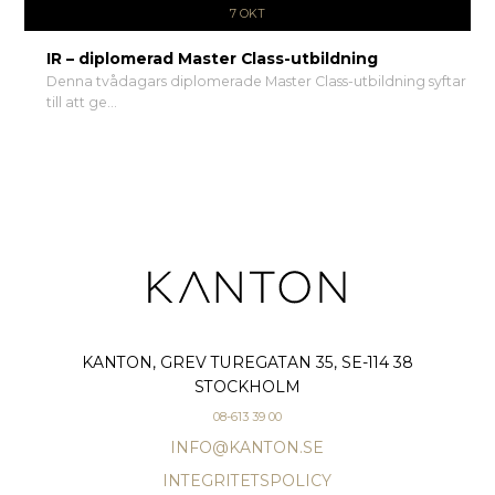
7 OKT
IR – diplomerad Master Class-utbildning
Denna tvådagars diplomerade Master Class-utbildning syftar
till att ge...
KANTON, GREV TUREGATAN 35, SE-114 38
STOCKHOLM
08-613 39 00
INFO@KANTON.SE
INTEGRITETSPOLICY