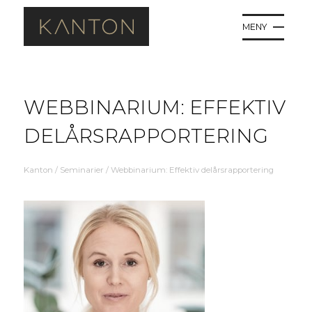
MENY
WEBBINARIUM: EFFEKTIV
DELÅRSRAPPORTERING
Kanton
/
Seminarier
/
Webbinarium: Effektiv delårsrapportering