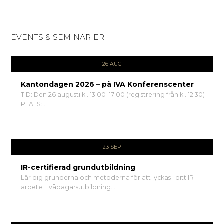
EVENTS & SEMINARIER
26 AUG
Kantondagen 2026 – på IVA Konferenscenter
TID: Den 26 augusti kl. 13:00–17:00 (registrering från kl. 12:30)
PLATS:...
23 SEP
IR-certifierad grundutbildning
Lär dig grunderna och metoderna för att lyckas i ditt IR-
arbete. Tvådagarsutbildning...